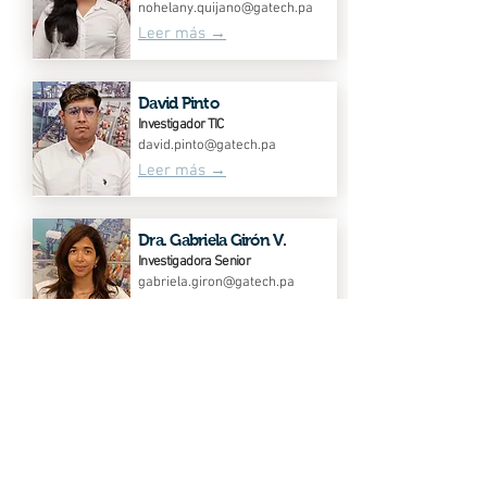
nohelany.quijano@gatech.pa
Leer más →
David Pinto
Investigador TIC
david.pinto@gatech.pa
Leer más →
Dra. Gabriela Girón V.
Investigadora Senior
gabriela.giron@gatech.pa
Leer más →
Sahian Rosales V.
Investigadora
sahian.rosales@gatech.pa
Leer más →