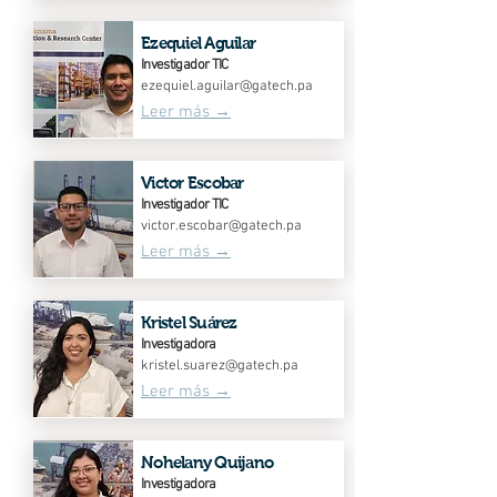
Ezequiel Aguilar
Investigador TIC
ezequiel.aguilar@gatech.pa
Leer más →
Victor Escobar
Investigador TIC
victor.escobar@gatech.pa
Leer más →
Kristel Suárez
Investigadora
kristel.suarez@gatech.pa
Leer más →
Nohelany Quijano
Investigadora